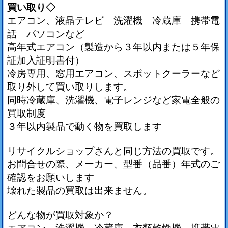
買い取り◇
エアコン、液晶テレビ 洗濯機 冷蔵庫 携帯電
話 パソコンなど
高年式エアコン（製造から３年以内または５年保
証加入証明書付）
冷房専用、窓用エアコン、スポットクーラーなど
取り外して買い取りします。
同時冷蔵庫、洗濯機、電子レンジなど家電全般の
買取制度
３年以内製品で動く物を買取します
リサイクルショップさんと同じ方法の買取です。
お問合せの際、メーカー、型番（品番）年式のご
確認をお願いします
壊れた製品の買取は出来ません。
どんな物が買取対象か？