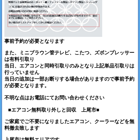
事前予約が必要となります
また、ミニブラウン管テレビ、こたつ、ズボンプレッサー
は有料引取り
当日、エアコンと同時引取りのみとなり上記単品引取りは
行っていません
当日の追加は一部お断りする場合がありますので事前予約
が必要となります。
不明な点はお電話にてお問い合わせください
■エアコン無料取り外しと回収 上尾市■
ご家庭でご不要になりましたエアコン、クーラーなどを無
料撤去致します
上尾市は無料エリアです