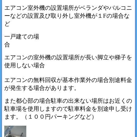
エアコン室外機の設置場所がベランダやバルコニ
ーなどの設置及び取り外し室外機が１Fの場合な
ど
一戸建ての場
エアコンの室外機の設置場所が長い脚立や梯子を
使用しない場合
エアコンの無料回収が基本作業外の場合別途料金
が発生する場合があります。
また都心部の場合駐車の出来ない場所はお近くの
駐車場を使用しますので駐車料金を別途申し受け
ます。（１００円パーキングなど）