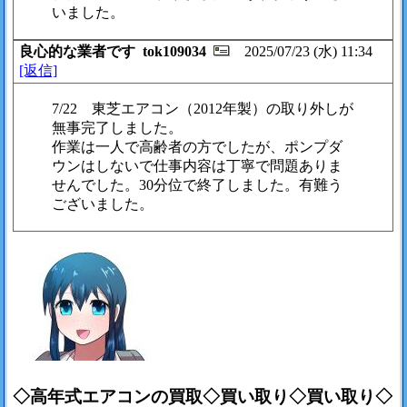
いました。
良心的な業者です
tok109034
2025/07/23 (水) 11:34
[返信]
7/22 東芝エアコン（2012年製）の取り外しが
無事完了しました。
作業は一人で高齢者の方でしたが、ポンプダ
ウンはしないで仕事内容は丁寧で問題ありま
せんでした。30分位で終了しました。有難う
ございました。
◇高年式エアコンの買取◇買い取り◇買い取り◇