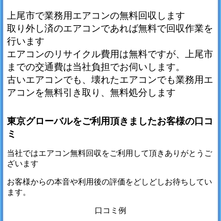
上尾市で業務用エアコンの無料回収します
取り外し済のエアコンであれば無料で回収作業を
行います
エアコンのリサイクル費用は無料ですが、上尾市
までの交通費は当社負担でお伺いします。
古いエアコンでも、壊れたエアコンでも業務用エ
アコンを無料引き取り、無料処分します
東京グローバルをご利用頂きましたお客様の口コ
ミ
当社ではエアコン無料回収をご利用して頂きありがとうご
ざいます
お客様からの本音や利用後の評価をどしどしお待ちしてい
ます。
口コミ例