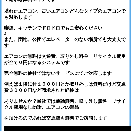
壊れたエアコン、古いエアコンどんなタイプのエアコンで
も対応します
喫煙、キッチンでドロドロでもご安心ください
4
また、団地、公団でエレベーターのない場所でも大丈夫で
す
エアコンの無料は交通費、取り外し料金、リサイクル費用
が全て０円になるシステムです
完全無料の他社ではないサービスにてご対応します
例えば１階に付１０００円とか取り外しは無料だけど交通
費３０００円など請求された経験は
ありませんか？当社では通話無料、取り外し無料、リサイ
クル費用なし勿論、エアコンの製品
を頂けるのであれば交通費も無料でご訪問します