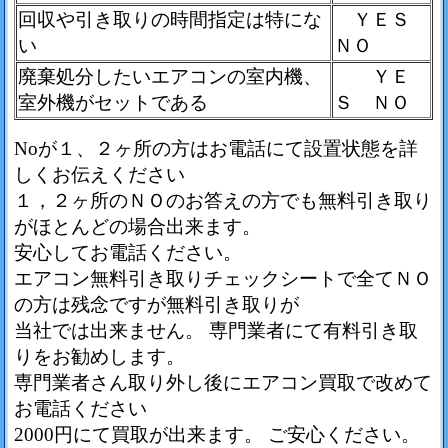
回収や引き取りの時間指定は特にな
ＹＥＳ
い
ＮＯ
廃棄処分したいエアコンの室内機、
ＹＥ
室外機がセットである
Ｓ ＮＯ
Noが１、２ヶ所の方はお電話にて設置状態を詳
しくお伝えください
１，２ヶ所のＮＯのお答えの方でも無料引き取り
がほとんどの場合出来ます。
安心してお電話ください。
エアコン無料引き取りチェックシートで全てＮＯ
の方は残念ですが無料引き取りが
当社では出来ません。 専門業者にて有料引き取
りをお勧めします。
専門業者さん取り外し後にエアコン買取で改めて
お電話ください
2000円にて買取が出来ます。 ご安心ください。