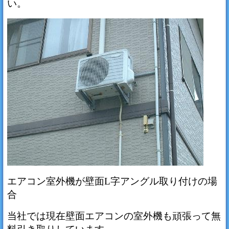
い。
エアコン室外機が壁面L字アングル取り付けの場
合
当社では現在壁面エアコンの室外機も頑張って無