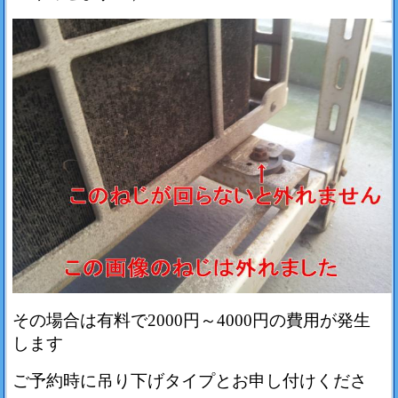
その場合は有料で2000円～4000円の費用が発生
します
ご予約時に吊り下げタイプとお申し付けくださ