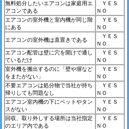
無料処分したいエアコンは家庭用エ
ＹＥＳ
アコンである
ＮＯ
エアコンの室外機と室内機が同じ階
ＹＥＳ
にある
ＮＯ
ＹＥＳ
エアコンの室外機は直置きである
ＮＯ
エアコン配管は壁に穴を開けで通し
ＹＥＳ
ているだけ
ＮＯ
室外機を搬出するのに「壁や塀など
ＹＥＳ
をまたがない」
ＮＯ
不要エアコンは処分物で当社が持ち
ＹＥＳ
帰りしても問題なし
ＮＯ
エアコン室内機の下にベットやタン
ＹＥＳ
スがない
ＮＯ
回収、取り外しする場所は当社指定
ＹＥＳ
のエリア内である
ＮＯ