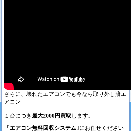
さらに、壊れたエアコンでも今なら取り外し済エ
アコン
１台につき
最大2000円買取
します。
「エアコン無料回収システム｣
にお任せください