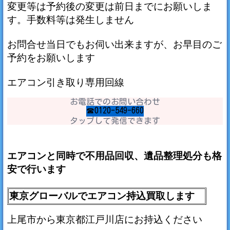
変更等は予約後の変更は前日までにお願いしま
す。手数料等は発生しません
お問合せ当日でもお伺い出来ますが、お早目のご
予約をお願いします
エアコン引き取り専用回線
お電話でのお問い合わせ
☎0120-549-660
タップして発信できます
エアコンと同時で不用品回収、遺品整理処分も格
安で行います
東京グローバルでエアコン持込買取します
上尾市から東京都江戸川店にお持込ください