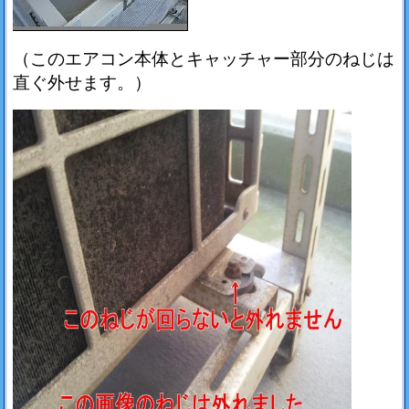
（このエアコン本体とキャッチャー部分のねじは
直ぐ外せます。）