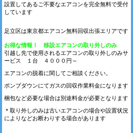
設置してあるご不要なエアコンを完全無料で受付
しています
足立区は東京都エアコン無料回収出張エリアです
お得な情報！ 移設エアコンの取り外しのみ
引越し先で使用されるエアコンの取り外しのみサ
ービス １台 ４０００円～
エアコンの脱着に関してご相談ください。
ポンプダウンにてガスの回収作業料金になります
梱包など必要な場合は別途料金が必要となります
＊取り外しのみは古いエアコンの場合や設置状況
によりなどお断わりする場合があります