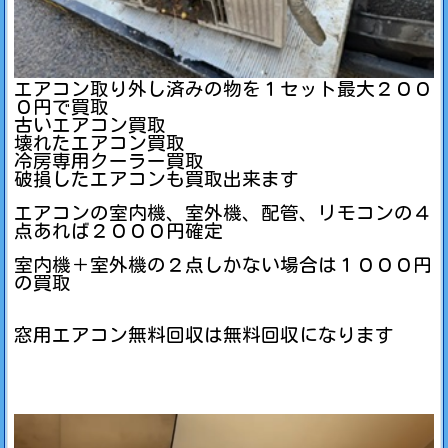
エアコン取り外し済みの物を１セット最大２００
０円で買取
古いエアコン買取
壊れたエアコン買取
冷房専用クーラー買取
破損したエアコンも買取出来ます
エアコンの室内機、室外機、配管、リモコンの４
点あれば２０００円確定
室内機＋室外機の２点しかない場合は１０００円
の買取
窓用エアコン無料回収は無料回収になります