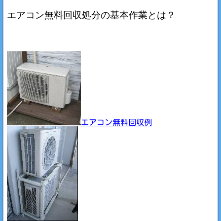
エアコン無料回収処分の基本作業とは？
エアコン無料回収例