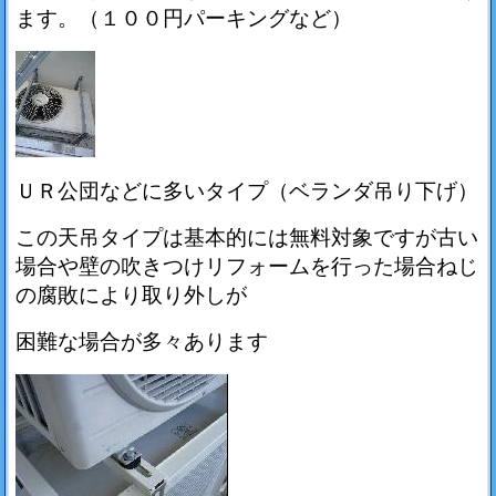
ます。（１００円パーキングなど）
ＵＲ公団などに多いタイプ（ベランダ吊り下げ）
この天吊タイプは基本的には無料対象ですが古い
場合や壁の吹きつけリフォームを行った場合ねじ
の腐敗により取り外しが
困難な場合が多々あります