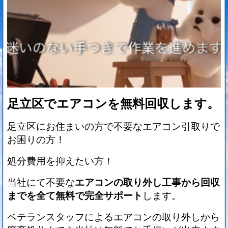
足立区でエアコンを無料回収します。
足立区にお住まいの方で不要なエアコン引取りで
お困りの方！
処分費用を抑えたい方！
当社にて不要な
エアコンの取り外し工事から回収
までを全て無料で完全サポート
します。
ベテランスタッフによるエアコンの取り外しから