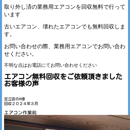
取り外し済の業務用エアコンを回収無料で行って
います
古いエアコン、壊れたエアコンでも無料回収しま
す。
お問い合わせの際、業務用エアコンでお問い合わ
せください。
不明な点はお電話にてお問い合わせください
エアコン無料回収をご依頼頂きました
お客様の声
足立区のH様
回収２０２４年３月
エアコン作業前