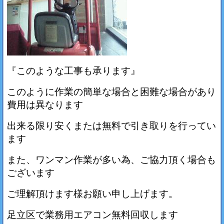
『このような工事も承ります』
このように作業の簡単な場合と困難な場合があり
費用は異なります
出来る限り安くまたは無料で引き取りを行ってい
ます
また、ワンマン作業が多い為、ご協力頂く場合も
ございます
ご理解頂けます様お願い申し上げます。
足立区で業務用エアコン無料回収します