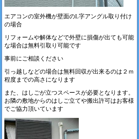
エアコンの室外機が壁面のL字アングル取り付け
の場合
リフォームや解体などで外壁に損傷が出ても可能
な場合は無料引取り可能です
事前にご相談ください
引っ越しなどの場合は無料回収が出来るのは２ｍ
程度までの高さになります
また、はしごが立つスペースが必要となります。
お隣の敷地からのはしご立てや搬出許可はお客様
でご協力頂いています