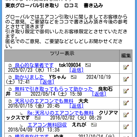
東京グローバル引き取り 口コミ 書き込み
グローバルではエアコン引取りに関しましてお客様から
のご意見、ご要望などをココで書き込み頂き今後の参考
とさせて頂きます
引き取り限定で御伺いしたお客様限定とさせていただき
ます。
匿名でのご意見、ご要望などどしどしお聞かせくださ
い。
ツリー表示
編集
良心的な業者です
tok109034
2025/07/23 (水) 11:34
[返信]
助かりました
Yちゃん
2024/10/19
(土) 12:41
[返信]
無料で引き取ってもらって助かった
良和石
井
2022/05/14 (土) 15:59
[返信]
天吊りのエアコンでも無料
大夫
2016/01/15 (金) 20:45
[返信]
Re:天吊りのエアコンでも無料
クリアマ
ックスです
2016/02/02 (火) 08:29
エアコン無料回収
えれが
2018/04/09 (月) 13:35
横浜市在住です
ゆき
2017/10/24 (火)