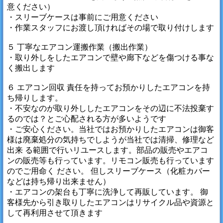
意ください）
・スリーブケースは事前にご用意ください
・作業スタッフにお渡し頂ければその場で取り付けします
５ 丁寧なエアコン運搬作業（搬出作業）
・取り外しをしたエアコンで壁や廊下などを傷つける事な
く搬出します
６ エアコン回収 責任を持ってお預かりしたエアコンを持
ち帰りします。
・不安なのが取り外ししたエアコンをその辺に不法投棄す
るのでは？とご心配される方が多いようです
・ご安心ください。当社ではお預かりしたエアコンは御客
様は廃棄処分の気持ちでしようが当社では清掃、修理など
出来 る範囲で行いリユースします。部品の販売やエアコ
ンの販売等も行っています。リモコン販売も行っています
のでご用命く ださい。 但しスリーブケース（化粧カバー
などは持ち帰り出来ません）
・エアコンの架台も丁寧に洗浄して再販しています。 御
客様先から引き取りしたエアコンはリサイクル品や資源と
して再利用させて頂きます