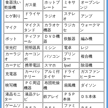
食器洗い
ホットプ
ミキサ
オーブンレ
ガス釜
乾燥機
レート
ー
ンジ
ドライヤ
ステレ
ヒゲ剃り
ラジオ
アンプ
ー
オ
マイクス
カラオケ
ラジカ
ウォークマ
マイク
タンド
機器
セ
ン
ティファ
ＤＶＤ機
ポット
炊飯器
編み機
ール
器
蛍光灯
照明器具
ミシン
電卓
レジ
カーラジ
カーコン
プリン
パソコン
複合機
オ
ポ
ター
カーナビ
携帯電話
スマホ
Ipad
除湿機
カーバッ
アルミ付
ドライ
ガスファン
充電器
テリー
タイヤ
ヤー
ヒーター
ＰＣ周辺
布団乾燥
映写機
扇風機
ダイソン
機器
機
液晶モニ
液晶テレ
ＰＳＰ
鉄アレイ
ＤＳ本体
ター
ビ
本体
ゲームソ
ファミ
ＰＳ２
ＰＳ１
ＰＳ４