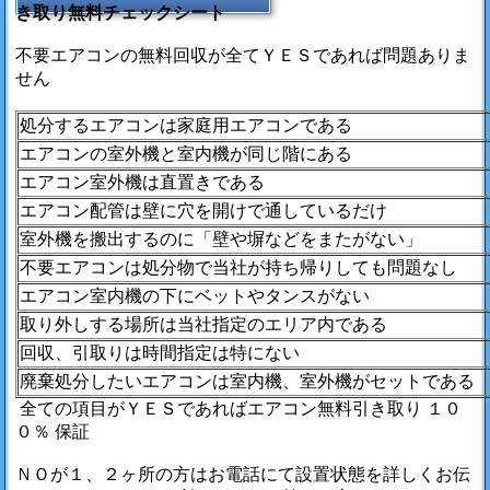
き取り無料チェックシート
不要エアコンの無料回収が全てＹＥＳであれば問題ありま
せん
処分するエアコンは家庭用エアコンである
エアコンの室外機と室内機が同じ階にある
エアコン室外機は直置きである
エアコン配管は壁に穴を開けで通しているだけ
室外機を搬出するのに「壁や塀などをまたがない」
不要エアコンは処分物で当社が持ち帰りしても問題なし
エアコン室内機の下にベットやタンスがない
取り外しする場所は当社指定のエリア内である
回収、引取りは時間指定は特にない
廃棄処分したいエアコンは室内機、室外機がセットである
全ての項目がＹＥＳであればエアコン無料引き取り １０
０％ 保証
ＮＯが１、２ヶ所の方はお電話にて設置状態を詳しくお伝