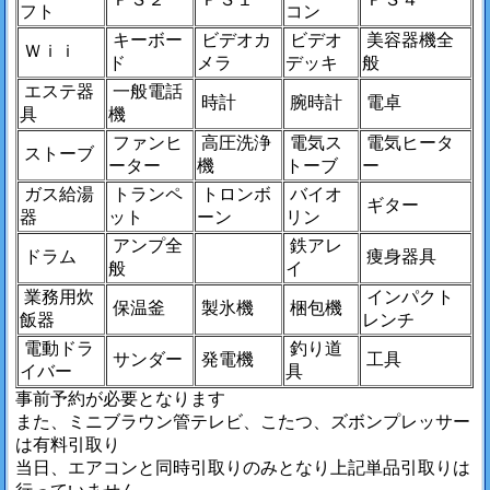
フト
コン
キーボー
ビデオカ
ビデオ
美容器機全
Ｗｉｉ
ド
メラ
デッキ
般
エステ器
一般電話
時計
腕時計
電卓
具
機
ファンヒ
高圧洗浄
電気ス
電気ヒータ
ストーブ
ーター
機
トーブ
ー
ガス給湯
トランペ
トロンボ
バイオ
ギター
器
ット
ーン
リン
アンプ全
鉄アレ
ドラム
痩身器具
般
イ
業務用炊
インパクト
保温釜
製氷機
梱包機
飯器
レンチ
電動ドラ
釣り道
サンダー
発電機
工具
イバー
具
事前予約が必要となります
また、ミニブラウン管テレビ、こたつ、ズボンプレッサー
は有料引取り
当日、エアコンと同時引取りのみとなり上記単品引取りは