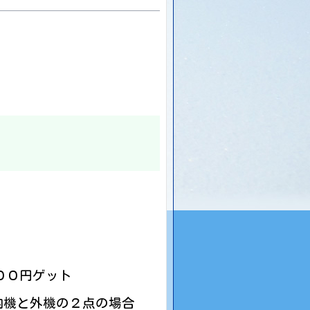
００円ゲット
内機と外機の２点の場合