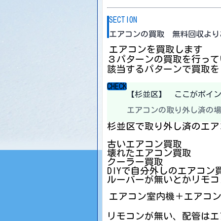
SECTION
エアコンの買取 無料回収より
エアコンを買取します
３パターンの買取を行って
該当するパターンで買取を
CHECK
【杉並区】 ここがポイ
エアコンの取り外し済の
杉並区で取り外し済のエア
古いエアコン買取
壊れたエアコン買取
クーラー買取
DIYで自分外しのエアコン
ルーバーが無いとかリモコ
エアコン室内機＋エアコ
リモコンが無い、配管はエ