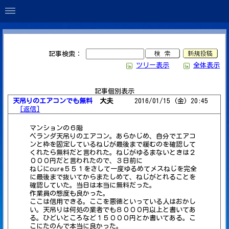
記事検索：
ツリー表示
全体表示
記事個別表示
天吊りのエアコンでも無料
大夫
2016/01/15 (金) 20:45
[返信]
マンションの６階
ベランダ天吊りのエアコン。あらかじめ、自分でエアコ
ンと枠を固定しているねじが最後まで緩むのを確認して
くれたら無料だと言われた。ねじがゆるまないときは２
０００円だと言われたので、３日前に
ねじにcure５５１をさして一度ゆるめてメスねじを完全
に最後まで抜いてからまたしめて、ねじがとれることを
確認していた。当日は本当に無料だった。
作業員の態度も良かった。
ここは信用できる。ここを悪徳といっている人はおかし
い。天吊りは何処の業者でも８０００円以上と書いてあ
る。ひどいところなど１５０００円とか書いてある。こ
こにたのんで本当に良かった。