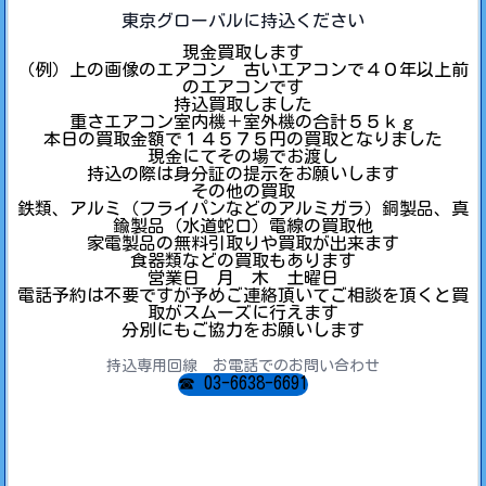
東京グローバルに持込ください
現金買取します
（例）上の画像のエアコン 古いエアコンで４０年以上前
のエアコンです
持込買取しました
重さエアコン室内機＋室外機の合計５５ｋｇ
本日の買取金額で１４５７５円の買取となりました
現金にてその場でお渡し
持込の際は身分証の提示をお願いします
その他の買取
鉄類、アルミ（フライパンなどのアルミガラ）銅製品、真
鍮製品（水道蛇口）電線の買取他
家電製品の無料引取りや買取が出来ます
食器類などの買取もあります
営業日 月 木 土曜日
電話予約は不要ですが予めご連絡頂いてご相談を頂くと買
取がスムーズに行えます
分別にもご協力をお願いします
持込専用回線 お電話でのお問い合わせ
☎ 03-6638-6691